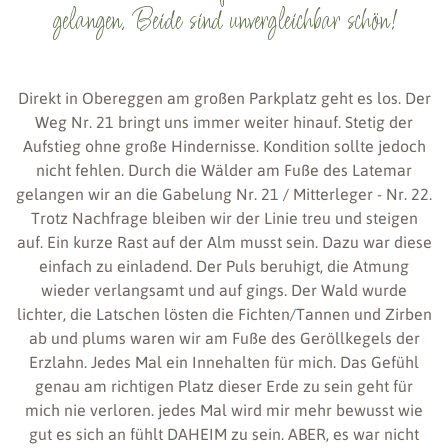
gelangen. Beide sind unvergleichbar schön!
Direkt in Obereggen am großen Parkplatz geht es los. Der
Weg Nr. 21 bringt uns immer weiter hinauf. Stetig der
Aufstieg ohne große Hindernisse. Kondition sollte jedoch
nicht fehlen. Durch die Wälder am Fuße des Latemar
gelangen wir an die Gabelung Nr. 21 / Mitterleger - Nr. 22.
Trotz Nachfrage bleiben wir der Linie treu und steigen
auf. Ein kurze Rast auf der Alm musst sein. Dazu war diese
einfach zu einladend. Der Puls beruhigt, die Atmung
wieder verlangsamt und auf gings. Der Wald wurde
lichter, die Latschen lösten die Fichten/Tannen und Zirben
ab und plums waren wir am Fuße des Geröllkegels der
Erzlahn. Jedes Mal ein Innehalten für mich. Das Gefühl
genau am richtigen Platz dieser Erde zu sein geht für
mich nie verloren. jedes Mal wird mir mehr bewusst wie
gut es sich an fühlt DAHEIM zu sein. ABER, es war nicht