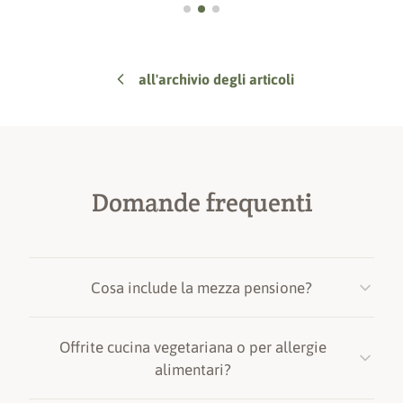
all'archivio degli articoli
Domande frequenti
Cosa include la mezza pensione?
La nostra mezza pensione comprende:
Offrite cucina vegetariana o per allergie
Buffet della colazione
· 7:30 – 10:00
alimentari?
Menù di 4 portate
con buffet di insalate · 19:00