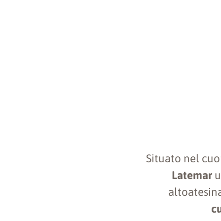
Situato nel cu
Latemar
u
altoatesina
cu