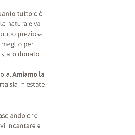
uanto tutto ciò
lla natura e va
troppo preziosa
l meglio per
è stato donato.
ioia.
Amiamo la
ta sia in estate
asciando che
evi incantare e