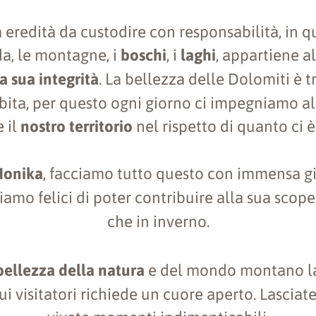
na eredità da custodire con responsabilità, in q
da, le montagne, i
boschi
, i
laghi
, appartiene a
a sua integrità
. La bellezza delle Dolomiti è 
abita, per questo ogni giorno ci impegniamo a
 il
nostro territorio
nel rispetto di quanto ci 
Monika
, facciamo tutto questo con immensa g
iamo felici di poter contribuire alla sua scoper
che in inverno.
bellezza della natura
e del mondo montano l
ui visitatori richiede un cuore aperto. Lasciat