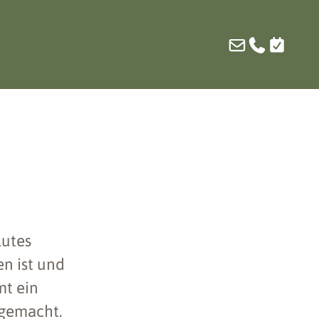
lutes
en ist und
mt ein
g gemacht.