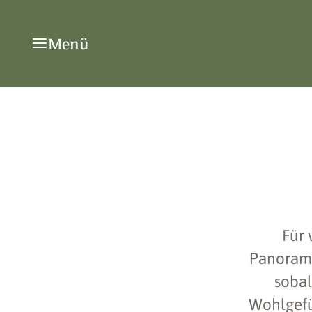
Menü
Für 
Panoramae
sobal
Wohlgefüh