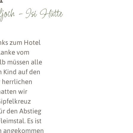
ljoch - Isi Hütte
inks zum Hotel
flanke vom
alb müssen alle
m Kind auf den
 herrlichen
hatten wir
Gipfelkreuz
ür den Abstieg
eimstal. Es ist
ein angekommen