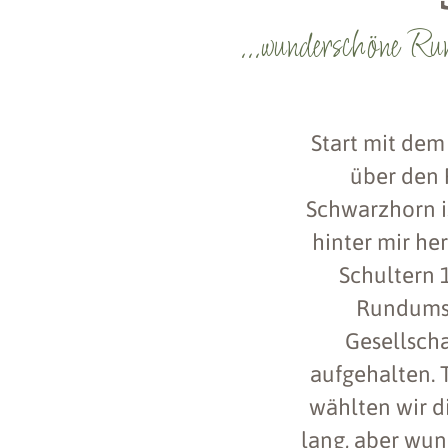
...wunderschöne 
Start mit dem
über den 
Schwarzhorn is
hinter mir he
Schultern 
Rundumsic
Gesellscha
aufgehalten. 
wählten wir di
lang, aber wu